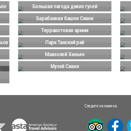
ьпо
Большая пагода диких гусей
Барабанная башня Сианя
Терракотовая армия
ньси
Парк Танский рай
Мавзолей Ханьян
Музей Сианя
й
Следите за нами на