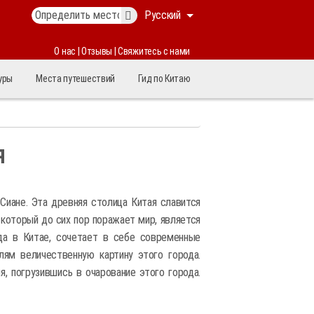
Русский
О нас
|
Отзывы
|
Свяжитесь с нами
уры
Места путешествий
Гид по Китаю
я
 Сиане. Эта древняя столица Китая славится
который до сих пор поражает мир, является
да в Китае, сочетает в себе современные
ям величественную картину этого города.
, погрузившись в очарование этого города.