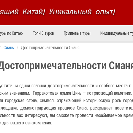
уры по Китаю
Топ‑10 туров
Групповые туры
Индивидуальные т
Сиань
Достопримечательности Сианя
Достопримечательности Сиан
пустите ни одной главной достопримечательности и особого места в
ким значением. Терракотовая армия Цинь — потрясающий памятник, 
яя городская стена, символ, отражающий историческую роль горо
площадка, демонстрирующая прошлое Сианя, раскрывает посетител
льности вас интересуют, вы сможете провести незабываемое время
 для вашего ознакомления.