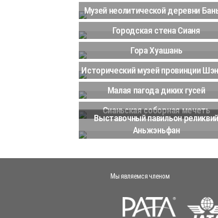
Музей неолитической деревни Бан
Городская стена Сианя
Гора Хуашань
Исторический музей провинции Шэ
Малая пагода диких гусей
Сианьская соборная мечеть
Выставочный павильон реликви
Аньжэньфан
Мы являемся членом