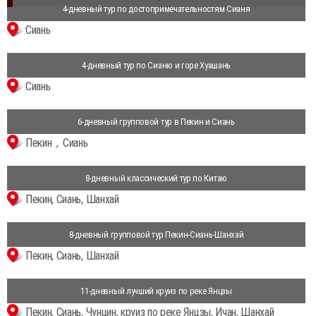
4-дневный тур по достопримечательностям Сианя
Сиань
4-дневный тур по Сианю и горе Хуашань
Сиань
6-дневный групповой тур в Пекин и Сиань
Пекин，Сиань
8-дневный классический тур по Китаю
Пекин, Сиань, Шанхай
8-дневный групповой тур Пекин-Сиань-Шанхай
Пекин, Сиань, Шанхай
11-дневный лучший круиз по реке Янцзы
Пекин, Сиань, Чунцин, круиз по реке Янцзы, Ичан, Шанхай