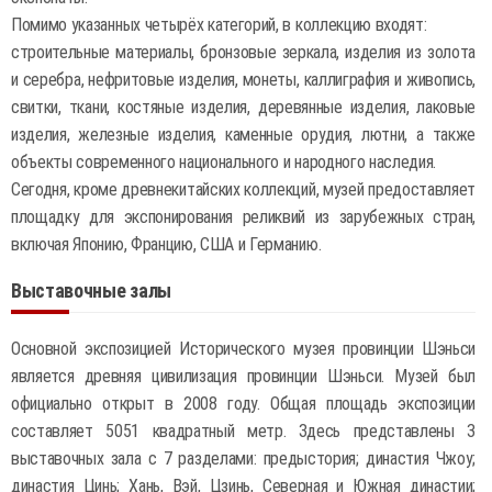
Помимо указанных четырёх категорий, в коллекцию входят:
строительные материалы, бронзовые зеркала, изделия из золота
и серебра, нефритовые изделия, монеты, каллиграфия и живопись,
свитки, ткани, костяные изделия, деревянные изделия, лаковые
изделия, железные изделия, каменные орудия, лютни, а также
объекты современного национального и народного наследия.
Сегодня, кроме древнекитайских коллекций, музей предоставляет
площадку для экспонирования реликвий из зарубежных стран,
включая Японию, Францию, США и Германию.
Выставочные залы
Основной экспозицией Исторического музея провинции Шэньси
является древняя цивилизация провинции Шэньси. Музей был
официально открыт в 2008 году. Общая площадь экспозиции
составляет 5051 квадратный метр. Здесь представлены 3
выставочных зала с 7 разделами: предыстория; династия Чжоу;
династия Цинь; Хань, Вэй, Цзинь, Северная и Южная династии;