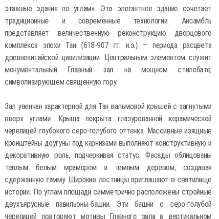
этажные здания по углам». Это элегантное здание сочетает
традиционные и современные технологии. Ансамбль
представляет величественную реконструкцию дворцового
комплекса эпохи Тан (618-907 гг. н.э.) – периода расцвета
древнекитайской цивилизации. Центральным элементом служит
монументальный Главный зал на мощном стилобате,
символизирующем священную гору.
Зал увенчан характерной для Тан вальмовой крышей с загнутыми
вверх углами. Крыша покрыта глазурованной керамической
черепицей глубокого серо-голубого оттенка. Массивные изящные
кронштейны доугуны под карнизами выполняют конструктивную и
декоративную роль, подчеркивая статус. Фасады облицованы
теплым белым мрамором и темным деревом, создавая
сдержанную гамму. Широкие лестницы приглашают в святилище
истории. По углам площади симметрично расположены стройные
двухъярусные павильоны-башни. Эти башни с серо-голубой
черепицей повторяют мотивы Главного зала в вертикальном