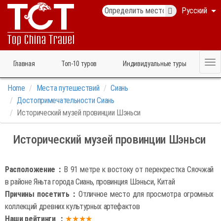
Русский
Главная
Топ‑10 туров
Индивидуальные туры
Home
Места путешествий
Сиань
Достопримечательности Сиань
Исторический музей провинции Шэньси
Исторический музей провинции Шэньси
Расположение：
В 91 метре к востоку от перекрестка Сяочжай
в районе Яньта города Сиань, провинция Шэньси, Китай
Причины посетить：
Отличное место для просмотра огромных
коллекций древних культурных артефактов
Наши рейтинги ：
★★★★