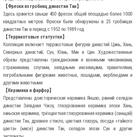
【Фрески из гробниц династии Тан】
Здесь хранится свыше 400 фресок общей площадью более 1000
квадратных метров. Фрески были обнаружены в 25 гробницах
династии Тан в период с 1952 по 1989 год.
【Терракотовые статуэтки】
Коллекция включает терракотовые фигурки династий Цинь, Хань,
Северных династий, Сун, Юань, Мин и Цин. Художественные
образы представлены гражданскими и военными чиновниками,
стражниками, слугами, западными иноземцами, правителями,
погребальными фигурками животных, лошадьми, верблюдами и
другими животными.
【Керамика и фарфор】
Представлены доисторическая керамика Яншао, ранний селадон
династии Западная Чжоу, глазурованная керамика эпохи Хань,
ханьская керамика, трёхцветная глазурованная керамика (саньцай)
династии Тан, древнее стекло, цветная глазурь, посуда «тайного
цвета» (мисе) династии Тан, селадон эпохи Сун и другие
экспонаты.