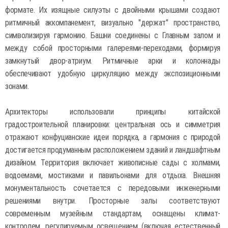
формате. Их изящные силуэты с двойными крышами создают
ритмичный аккомпанемент, визуально "держат" пространство,
символизируя гармонию. Башни соединены с Главным залом и
между собой просторными галереями-переходами, формируя
замкнутый двор-атриум. Ритмичные арки и колоннады
обеспечивают удобную циркуляцию между экспозиционными
зонами.
Архитекторы использовали принципы китайской
градостроительной планировки: центральная ось и симметрия
отражают конфуцианские идеи порядка, а гармония с природой
достигается продуманным расположением зданий и ландшафтным
дизайном. Территория включает живописные сады с холмами,
водоемами, мостиками и павильонами для отдыха. Внешняя
монументальность сочетается с передовыми инженерными
решениями внутри. Просторные залы соответствуют
современным музейным стандартам, оснащены климат-
контролем, регулируемым освещением (включая естественный