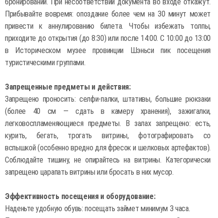
бронировании. При несоответствии документа во входе откажут.
Прибывайте вовремя: опоздание более чем на 30 минут может
привести к аннулированию билета. Чтобы избежать толпы,
приходите до открытия (до 8:30) или после 14:00. С 10:00 до 13:00
в Историческом музее провинции Шэньси пик посещения
туристическими группами.
Запрещенные предметы и действия:
Запрещено проносить: селфи-палки, штативы, большие рюкзаки
(более 40 см — сдать в камеру хранения), зажигалки,
легковоспламеняющиеся предметы. В залах запрещено: есть,
курить, бегать, трогать витрины, фотографировать со
вспышкой (особенно вредно для фресок и шелковых артефактов).
Соблюдайте тишину, не опирайтесь на витрины. Категорически
запрещено царапать витрины или бросать в них мусор.
Эффективность посещения и оборудование:
Наденьте удобную обувь: посещать займет минимум 3 часа.