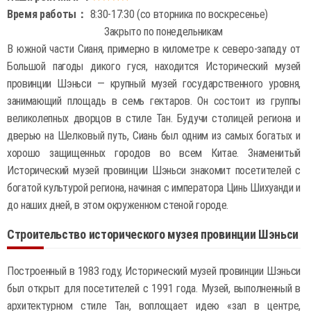
Время работы：
8:30-17:30 (со вторника по воскресенье)
Закрыто по понедельникам
В южной части Сианя, примерно в километре к северо-западу от
Большой пагоды дикого гуся, находится Исторический музей
провинции Шэньси — крупный музей государственного уровня,
занимающий площадь в семь гектаров. Он состоит из группы
великолепных дворцов в стиле Тан. Будучи столицей региона и
дверью на Шелковый путь, Сиань был одним из самых богатых и
хорошо защищенных городов во всем Китае. Знаменитый
Исторический музей провинции Шэньси знакомит посетителей с
богатой культурой региона, начиная с императора Цинь Шихуанди и
до наших дней, в этом окруженном стеной городе.
Строительство исторического музея провинции Шэньси
Построенный в 1983 году, Исторический музей провинции Шэньси
был открыт для посетителей с 1991 года. Музей, выполненный в
архитектурном стиле Тан, воплощает идею «зал в центре,