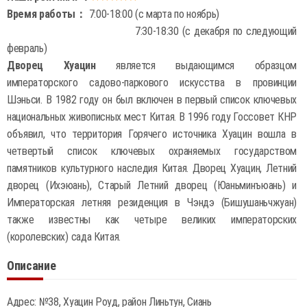
Время работы：
7:00-18:00 (с марта по ноябрь)
7:30-18:30 (с декабря по следующий
февраль)
Дворец Хуацин
является выдающимся образцом
императорского садово-паркового искусства в провинции
Шэньси. В 1982 году он был включен в первый список ключевых
национальных живописных мест Китая. В 1996 году Госсовет КНР
объявил, что территория Горячего источника Хуацин вошла в
четвертый список ключевых охраняемых государством
памятников культурного наследия Китая. Дворец Хуацин, Летний
дворец (Ихэюань), Старый Летний дворец (Юаньминъюань) и
Императорская летняя резиденция в Чэндэ (Бишушаньчжуан)
также известны как четыре великих императорских
(королевских) сада Китая.
Описание
Адрес: №38, Хуацин Роуд, район Линьтун, Сиань