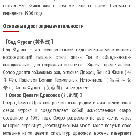
спустя Чан Кайши жил в том же зале во время Сианьского
инцидента 1936 года.
Основные достопримечательности
【Сад Фуронг (芙蓉园)】
Сад Фуронг – это императорский садово-парковый комплекс,
воссоздающий пышный стиль эпохи Тан и объединяющий
неподвижные достопримечательности. Здесь представлено
более десяти пейзажных зон, включая Дворец Вечной Жизни (长
生殿), Павильон Богини Термальных Источников（温泉神女
亭）, Озеро Фуронг（芙蓉湖） и так далее.
【 Озеро Девяти Драконов (九龙湖) 】
Озеро Девяти Драконов расположено рядом с живописной зоной
озера Фуронг и представляет собой искусственное озеро,
созданное в 1959 году. Озеро разделено на две части, через
которые перекинут Девятидраконный мост. Мост получил свое
название из-за девяти скульптур драконов: восемь извергают