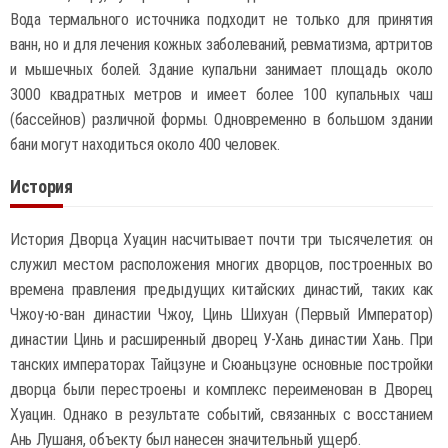
Вода термального источника подходит не только для принятия
ванн, но и для лечения кожных заболеваний, ревматизма, артритов
и мышечных болей. Здание купальни занимает площадь около
3000 квадратных метров и имеет более 100 купальных чаш
(бассейнов) различной формы. Одновременно в большом здании
бани могут находиться около 400 человек.
История
История Дворца Хуацин насчитывает почти три тысячелетия: он
служил местом расположения многих дворцов, построенных во
времена правления предыдущих китайских династий, таких как
Чжоу-ю-ван династии Чжоу, Цинь Шихуан (Первый Император)
династии Цинь и расширенный дворец У-Хань династии Хань. При
танских императорах Тайцзуне и Сюаньцзуне основные постройки
дворца были перестроены и комплекс переименован в Дворец
Хуацин. Однако в результате событий, связанных с восстанием
Ань Лушаня, объекту был нанесен значительный ущерб.