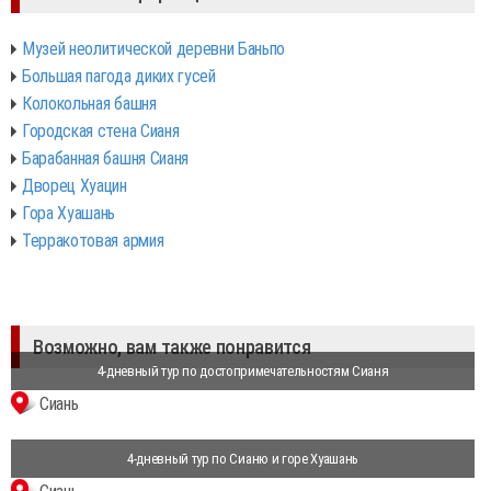
Музей неолитической деревни Баньпо
Большая пагода диких гусей
Колокольная башня
Городская стена Сианя
Барабанная башня Сианя
Дворец Хуацин
Гора Хуашань
Терракотовая армия
Возможно, вам также понравится
4-дневный тур по достопримечательностям Сианя
Сиань
4-дневный тур по Сианю и горе Хуашань