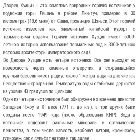
Дворец Хуацин – это комплекс природных горячих источников у
подножия горы Лишань в районе Линьтун, примерно в 30
километрах (18,6 мили) от Сианя, провинция Шэньси. Этот горячий
источник известен как знаменитый китайский курорт с
термальными водами. Горячий источник Хуацин имеет 6000-
летнюю историю использования термальных вод и 3000-летнюю
историю архитектуры императорского сада.
Во Дворце Хуацин есть четыре источника. Все они выходят на
поверхность через каменные отверстия, а сохранившийся
круглый бассейн имеет радиус около 1 метра; вода на дне чистая,
бесцветная и прозрачная. Температура воды стабильно держится
на уровне 43 градусов по Цельсию.
Один из четырех источников был обнаружен во времена династии
Западная Чжоу в XI веке (771 г. до н.э.), а три других были
созданы после 1949 года (после образования КНР). Вода в
источнике содержит различные минералы и органические
вещества, в том числе известь, карбонат натрия, кремнезем,
глинозем, серу, сульфат натрия и так далее.