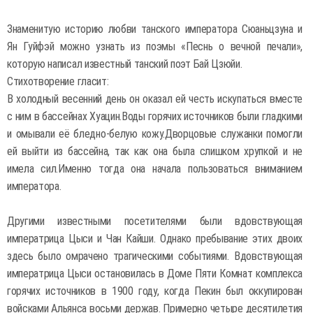
Знаменитую историю любви танского императора Сюаньцзуна и
Ян Гуйфэй можно узнать из поэмы «Песнь о вечной печали»,
которую написал известный танский поэт Бай Цзюйи.
Стихотворение гласит:
В холодный весенний день он оказал ей честь искупаться вместе
с ним в бассейнах Хуацин.Воды горячих источников были гладкими
и омывали её бледно-белую кожу.Дворцовые служанки помогли
ей выйти из бассейна, так как она была слишком хрупкой и не
имела сил.Именно тогда она начала пользоваться вниманием
императора.
Другими известными посетителями были вдовствующая
императрица Цыси и Чан Кайши. Однако пребывание этих двоих
здесь было омрачено трагическими событиями. Вдовствующая
императрица Цыси остановилась в Доме Пяти Комнат комплекса
горячих источников в 1900 году, когда Пекин был оккупирован
войсками Альянса восьми держав. Примерно четыре десятилетия