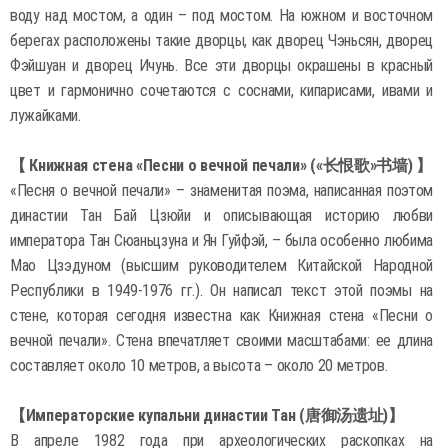
воду над мостом, а один – под мостом. На южном и восточном
берегах расположены такие дворцы, как дворец Чэньсян, дворец
Фэйшуан и дворец Ичунь. Все эти дворцы окрашены в красный
цвет и гармонично сочетаются с соснами, кипарисами, ивами и
лужайками.
【 Книжная стена «Песни о вечной печали» («长恨歌»书墙) 】
«Песня о вечной печали» – знаменитая поэма, написанная поэтом
династии Тан Бай Цзюйи и описывающая историю любви
императора Тан Сюаньцзуна и Ян Гуйфэй, – была особенно любима
Мао Цзэдуном (высшим руководителем Китайской Народной
Республики в 1949-1976 гг.). Он написал текст этой поэмы на
стене, которая сегодня известна как Книжная стена «Песни о
вечной печали». Стена впечатляет своими масштабами: ее длина
составляет около 10 метров, а высота – около 20 метров.
【Императорские купальни династии Тан (唐御汤遗址)】
В апреле 1982 года при археологических раскопках на