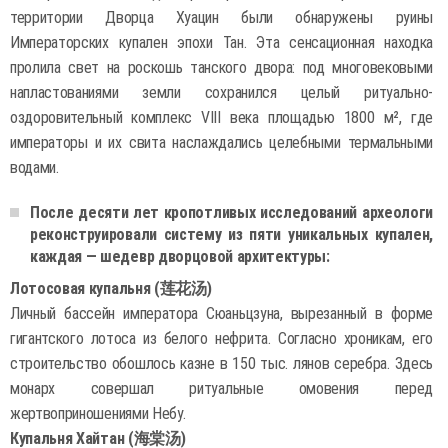
территории Дворца Хуацин были обнаружены руины
Императорских купален эпохи Тан. Эта сенсационная находка
пролила свет на роскошь танского двора: под многовековыми
напластованиями земли сохранился целый ритуально-
оздоровительный комплекс VIII века площадью 1800 м², где
императоры и их свита наслаждались целебными термальными
водами.
После десяти лет кропотливых исследований археологи
реконструировали систему из пяти уникальных купален,
каждая — шедевр дворцовой архитектуры:
Лотосовая купальня (莲花汤)
Личный бассейн императора Сюаньцзуна, вырезанный в форме
гигантского лотоса из белого нефрита. Согласно хроникам, его
строительство обошлось казне в 150 тыс. лянов серебра. Здесь
монарх совершал ритуальные омовения перед
жертвоприношениями Небу.
Купальня Хайтан (海棠汤)