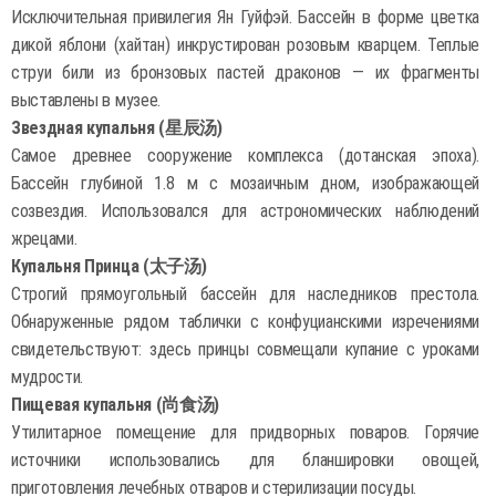
Исключительная привилегия Ян Гуйфэй. Бассейн в форме цветка
дикой яблони (хайтан) инкрустирован розовым кварцем. Теплые
струи били из бронзовых пастей драконов — их фрагменты
выставлены в музее.
Звездная купальня (星辰汤)
Самое древнее сооружение комплекса (дотанская эпоха).
Бассейн глубиной 1.8 м с мозаичным дном, изображающей
созвездия. Использовался для астрономических наблюдений
жрецами.
Купальня Принца (太子汤)
Строгий прямоугольный бассейн для наследников престола.
Обнаруженные рядом таблички с конфуцианскими изречениями
свидетельствуют: здесь принцы совмещали купание с уроками
мудрости.
Пищевая купальня (尚食汤)
Утилитарное помещение для придворных поваров. Горячие
источники использовались для бланшировки овощей,
приготовления лечебных отваров и стерилизации посуды.