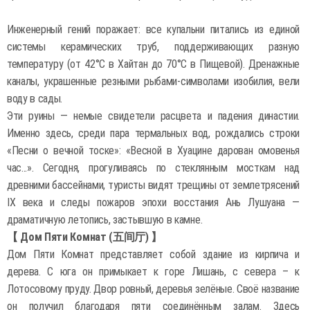
Инженерный гений поражает: все купальни питались из единой
системы керамических труб, поддерживающих разную
температуру (от 42°C в Хайтан до 70°C в Пищевой). Дренажные
каналы, украшенные резными рыбами-символами изобилия, вели
воду в сады.
Эти руины — немые свидетели расцвета и падения династии.
Именно здесь, среди пара термальных вод, рождались строки
«Песни о вечной тоске»: «Весной в Хуацине дарован омовенья
час...». Сегодня, прогуливаясь по стеклянным мосткам над
древними бассейнами, туристы видят трещины от землетрясений
IX века и следы пожаров эпохи восстания Ань Лушуана —
драматичную летопись, застывшую в камне.
【 Дом Пяти Комнат (五间厅) 】
Дом Пяти Комнат представляет собой здание из кирпича и
дерева. С юга он примыкает к горе Лишань, с севера – к
Лотосовому пруду. Двор ровный, деревья зелёные. Своё название
он получил благодаря пяти соединённым залам. Здесь