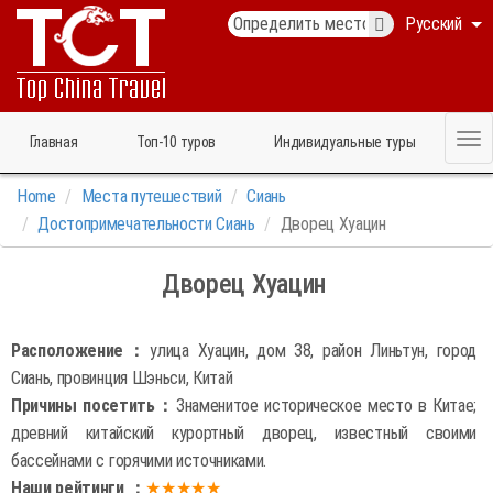
Русский
Главная
Топ‑10 туров
Индивидуальные туры
Home
Места путешествий
Сиань
Достопримечательности Сиань
Дворец Хуацин
Дворец Хуацин
Расположение：
улица Хуацин, дом 38, район Линьтун, город
Сиань, провинция Шэньси, Китай
Причины посетить：
Знаменитое историческое место в Китае;
древний китайский курортный дворец, известный своими
бассейнами с горячими источниками.
Наши рейтинги ：
★★★★★