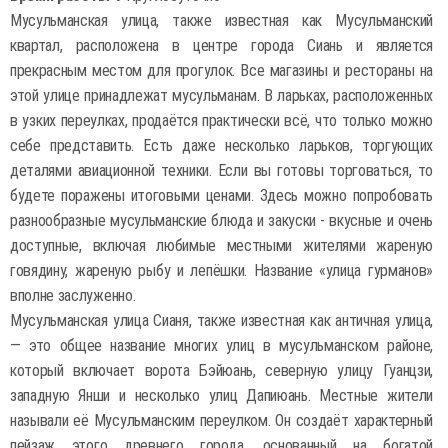
Мусульманская улица, также известная как Мусульманский
квартал, расположена в центре города Сиань и является
прекрасным местом для прогулок. Все магазины и рестораны на
этой улице принадлежат мусульманам. В ларьках, расположенных
в узких переулках, продаётся практически всё, что только можно
себе представить. Есть даже несколько ларьков, торгующих
деталями авиационной техники. Если вы готовы торговаться, то
будете поражены итоговыми ценами. Здесь можно попробовать
разнообразные мусульманские блюда и закуски - вкусные и очень
доступные, включая любимые местными жителями жареную
говядину, жареную рыбу и лепёшки. Название «улица гурманов»
вполне заслуженно.
Мусульманская улица Сианя, также известная как античная улица,
— это общее название многих улиц в мусульманском районе,
который включает ворота Бэйюань, северную улицу Гуанцзи,
западную Янши и несколько улиц Дапиюань. Местные жители
называли её Мусульманским переулком. Он создаёт характерный
пейзаж этого древнего города, основанный на богатой