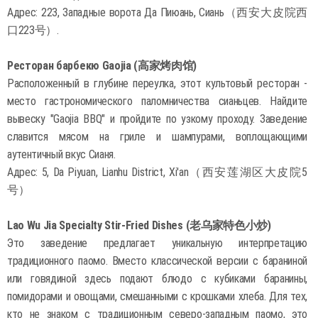
Адрес: 223, Западные ворота Да Пиюань, Сиань（西安大皮院西
口223号）.
Ресторан барбекю Gaojia (高家烤肉馆)
Расположенный в глубине переулка, этот культовый ресторан -
место гастрономического паломничества сианьцев. Найдите
вывеску "Gaojia BBQ" и пройдите по узкому проходу. Заведение
славится мясом на гриле и шампурами, воплощающими
аутентичный вкус Сианя.
Адрес: 5, Da Piyuan, Lianhu District, Xi'an（西安莲湖区大皮院5
号）
Lao Wu Jia Specialty Stir-Fried Dishes (老乌家特色小炒)
Это заведение предлагает уникальную интерпретацию
традиционного паомо. Вместо классической версии с бараниной
или говядиной здесь подают блюдо с кубиками баранины,
помидорами и овощами, смешанными с крошками хлеба. Для тех,
кто не знаком с традиционным северо-западным паомо, это