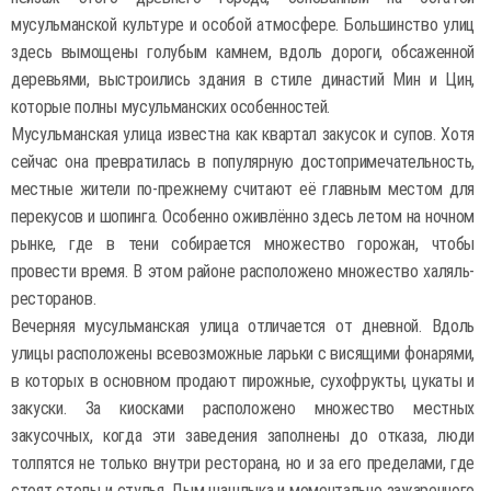
мусульманской культуре и особой атмосфере. Большинство улиц
здесь вымощены голубым камнем, вдоль дороги, обсаженной
деревьями, выстроились здания в стиле династий Мин и Цин,
которые полны мусульманских особенностей.
Мусульманская улица известна как квартал закусок и супов. Хотя
сейчас она превратилась в популярную достопримечательность,
местные жители по-прежнему считают её главным местом для
перекусов и шопинга. Особенно оживлённо здесь летом на ночном
рынке, где в тени собирается множество горожан, чтобы
провести время. В этом районе расположено множество халяль-
ресторанов.
Вечерняя мусульманская улица отличается от дневной. Вдоль
улицы расположены всевозможные ларьки с висящими фонарями,
в которых в основном продают пирожные, сухофрукты, цукаты и
закуски. За киосками расположено множество местных
закусочных, когда эти заведения заполнены до отказа, люди
толпятся не только внутри ресторана, но и за его пределами, где
стоят столы и стулья. Дым шашлыка и моментально зажаренного