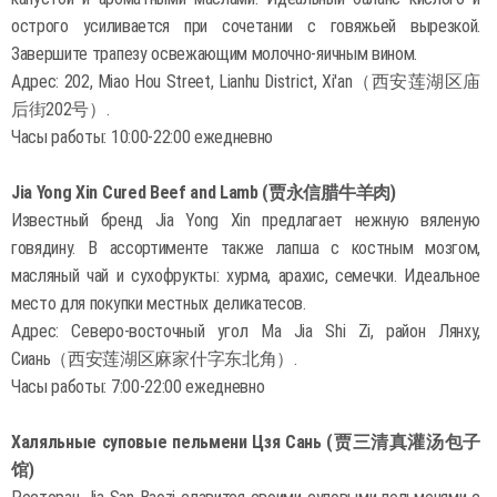
острого усиливается при сочетании с говяжьей вырезкой.
Завершите трапезу освежающим молочно-яичным вином.
Адрес: 202, Miao Hou Street, Lianhu District, Xi'an（西安莲湖区庙
后街202号）.
Часы работы: 10:00-22:00 ежедневно
Jia Yong Xin Cured Beef and Lamb (贾永信腊牛羊肉)
Известный бренд Jia Yong Xin предлагает нежную вяленую
говядину. В ассортименте также лапша с костным мозгом,
масляный чай и сухофрукты: хурма, арахис, семечки. Идеальное
место для покупки местных деликатесов.
Адрес: Северо-восточный угол Ma Jia Shi Zi, район Лянху,
Сиань（西安莲湖区麻家什字东北角）.
Часы работы: 7:00-22:00 ежедневно
Халяльные суповые пельмени Цзя Сань (贾三清真灌汤包子
馆)