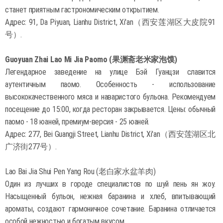
станет приятным гастрономическим открытием.
Адрес: 91, Da Piyuan, Lianhu District, Xi'an（西安莲湖区大皮院91
号）.
Guoyuan Zhai Lao Mi Jia Paomo (果渊斋老米家泡馍)
Легендарное заведение на улице Бэй Гуанцзи славится
аутентичным паомо. Особенность - использование
высококачественного мяса и наваристого бульона. Рекомендуем
посещение до 15:00, когда ресторан закрывается. Цены: обычный
паомо - 18 юаней, премиум-версия - 25 юаней.
Адрес: 277, Bei Guangji Street, Lianhu District, Xi'an（西安莲湖区北
广济街277号）.
Lao Bai Jia Shui Pen Yang Rou (老白家水盆羊肉)
Один из лучших в городе специалистов по шуй пень ян жоу.
Насыщенный бульон, нежная баранина и хлеб, впитывающий
ароматы, создают гармоничное сочетание. Баранина отличается
особой нежностью и богатым вкусом.