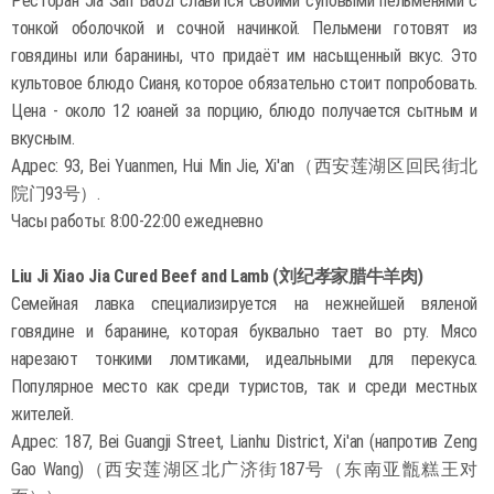
Ресторан Jia San Baozi славится своими суповыми пельменями с
тонкой оболочкой и сочной начинкой. Пельмени готовят из
говядины или баранины, что придаёт им насыщенный вкус. Это
культовое блюдо Сианя, которое обязательно стоит попробовать.
Цена - около 12 юаней за порцию, блюдо получается сытным и
вкусным.
Адрес: 93, Bei Yuanmen, Hui Min Jie, Xi'an（西安莲湖区回民街北
院门93号）.
Часы работы: 8:00-22:00 ежедневно
Liu Ji Xiao Jia Cured Beef and Lamb (刘纪孝家腊牛羊肉)
Семейная лавка специализируется на нежнейшей вяленой
говядине и баранине, которая буквально тает во рту. Мясо
нарезают тонкими ломтиками, идеальными для перекуса.
Популярное место как среди туристов, так и среди местных
жителей.
Адрес: 187, Bei Guangji Street, Lianhu District, Xi'an (напротив Zeng
Gao Wang)（西安莲湖区北广济街187号（东南亚甑糕王对