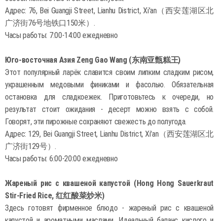
Адрес: 76, Bei Guangji Street, Lianhu District, Xi'an（西安莲湖区北
广济街76号地铁口150米）.
Часы работы: 7:00-14:00 ежедневно
Юго-восточная Азия Zeng Gao Wang (东南亚甑糕王)
Этот популярный ларёк славится своим липким сладким рисом,
украшенным медовыми финиками и фасолью. Обязательная
остановка для сладкоежек. Приготовьтесь к очереди, но
результат стоит ожидания - десерт можно взять с собой.
Говорят, эти пирожные сохраняют свежесть до полугода.
Адрес: 129, Bei Guangji Street, Lianhu District, Xi'an（西安莲湖区北
广济街129号）.
Часы работы: 6:00-20:00 ежедневно
Жареный рис с квашеной капустой (Hong Hong Sauerkraut
Stir-Fried Rice, 红红酸菜炒米)
Здесь готовят фирменное блюдо - жареный рис с квашеной
капустой и ароматными маслами. Идеальный баланс кислого и