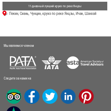
11-дневный лучший круиз по реке Янцзы
Пекин, Сиань, Чунцин, круиз по реке Янцзы, Ичан, Шанхай
Мы являемся членом
Следите за нами на