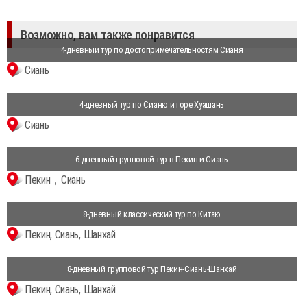
Возможно, вам также понравится
4-дневный тур по достопримечательностям Сианя
Сиань
4-дневный тур по Сианю и горе Хуашань
Сиань
6-дневный групповой тур в Пекин и Сиань
Пекин，Сиань
8-дневный классический тур по Китаю
Пекин, Сиань, Шанхай
8-дневный групповой тур Пекин-Сиань-Шанхай
Пекин, Сиань, Шанхай