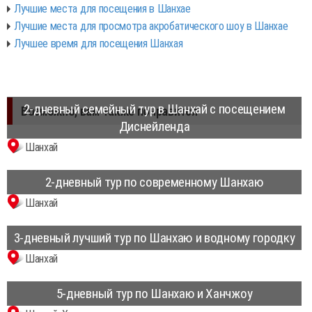
Лучшие места для посещения в Шанхае
Лучшие места для просмотра акробатического шоу в Шанхае
Лучшее время для посещения Шанхая
2-дневный семейный тур в Шанхай с посещением
Возможно, вам также понравится
Диснейленда
Шанхай
2-дневный тур по современному Шанхаю
Шанхай
3-дневный лучший тур по Шанхаю и водному городку
Шанхай
5-дневный тур по Шанхаю и Ханчжоу