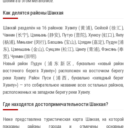
шопинга в этом мегаполисе.
Как делятся районы Шанхая
Шанхай разделён на 16 районов: Хуанпу (黄浦), Сюйхой (徐汇),
Чаннин (长宁), Цзиньань (静安), Путуо (普陀), Хункоу (虹口), Янпу
(杨浦), Миньханг (闵行), Баошань (宝山), Цзядин (嘉定), Пудун (浦
东), Цзиньшань (金山), Сунцзян (松江), Цинпу (青浦), Фэнсянь (奉
贤), Чунмин (崇明).
Новый район Пудун (浦东新区, буквально «новый район
восточного берега Хуанпу») расположен на восточном берегу
реки Хуанпу. Район Пуси (浦西, буквально «западный берег
Хуанпу») — это собирательное название всех остальных районов,
расположенных на западном берегу реки Хуанпу.
Где находятся достопримечательности Шанхая?
Ниже представлена туристическая карта Шанхая, на которой
показаны районы города и отмечены основные