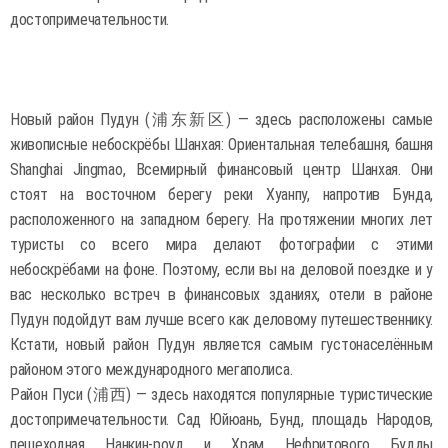
достопримечательности.
Новый район Пудун (浦东新区) — здесь расположены самые
живописные небоскрёбы Шанхая: Ориентальная телебашня, башня
Shanghai Jingmao, Всемирный финансовый центр Шанхая. Они
стоят на восточном берегу реки Хуанпу, напротив Бунда,
расположенного на западном берегу. На протяжении многих лет
туристы со всего мира делают фотографии с этими
небоскрёбами на фоне. Поэтому, если вы на деловой поездке и у
вас несколько встреч в финансовых зданиях, отели в районе
Пудун подойдут вам лучше всего как деловому путешественнику.
Кстати, новый район Пудун является самым густонаселённым
районом этого международного мегаполиса.
Район Пуси (浦西) — здесь находятся популярные туристические
достопримечательности. Сад Юйюань, Бунд, площадь Народов,
пешеходная Нанкин-роуд и Храм Нефритового Будды