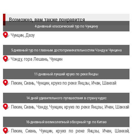
Возможно, вам также понравится
4-дневный классический тур по Чунцину
Чунцин, Дазу
5-дневный тур по главным достопримечательностям Чэнду и Чунцина
Чэнду, гора Лешань, Чунцин
11-дневный лучший круиз по реке Янцзы
Пекин, Сиань, Чунцин, круиз по реке Янцзы, Ичан, Шанхай
14 дней удивительного путешествия в страну чудес
Пекин, Сиань, Чэнду, Чунцин, круиз по реке Янцзы, Ичан, Шанхай
16-дневный великолепный обзорный тур по Китаю
Пекин, Сиань, Чунцин, круиз по реке Янцзы, Ичан, Шанхай,