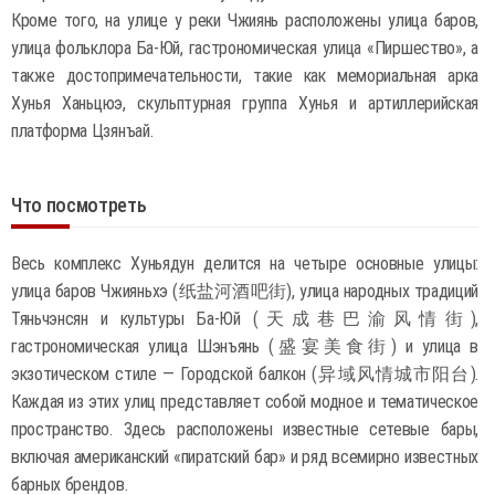
Кроме того, на улице у реки Чжиянь расположены улица баров,
улица фольклора Ба-Юй, гастрономическая улица «Пиршество», а
также достопримечательности, такие как мемориальная арка
Хунья Ханьцюэ, скульптурная группа Хунья и артиллерийская
платформа Цзянъай.
Что посмотреть
Весь комплекс Хуньядун делится на четыре основные улицы:
улица баров Чжияньхэ (纸盐河酒吧街), улица народных традиций
Тяньчэнсян и культуры Ба-Юй (天成巷巴渝风情街),
гастрономическая улица Шэнъянь (盛宴美食街) и улица в
экзотическом стиле — Городской балкон (异域风情城市阳台).
Каждая из этих улиц представляет собой модное и тематическое
пространство. Здесь расположены известные сетевые бары,
включая американский «пиратский бар» и ряд всемирно известных
барных брендов.