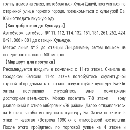
группу домов на сваях, полюбоваться Хунья Дицуй, прогуляться по
старинной улице горного города, познакомиться с культурой Ба-
Юй и отведать вкусную еду.
【Как добраться до Хуньядун】
Автобусом: автобусы №111, 112, 114, 132, 151, 181, 261, 262, 424,
0491, 866 и 881 до станции Хуньядун.
Метро: линия №2 до станции Линцзянмэнь, затем пешком на
северо-восток около 500 метров.
【Маршрут для прогулки】
Рекомендуется входить в комплекс с 11-го этажа. Сначала на
городском балконе 11-го этажа полюбуйтесь скульптурной
группой «Город-память в горах», почувствуйте культуру Ба-Юй,
затем постепенно спускайтесь вниз, осматривая
достопримечательности. Можно посетить 7-8 этажи — зону
развлечений в стиле киберпанк «78 район». Далее отправляйтесь
на 6 этаж, чтобы исследовать культуру Ба. Затем посетите 5
этаж — квартал «Встреча 1980-х» с атмосферой ностальгии.
После этого пройдитесь по торговой улице на 4 этаже и