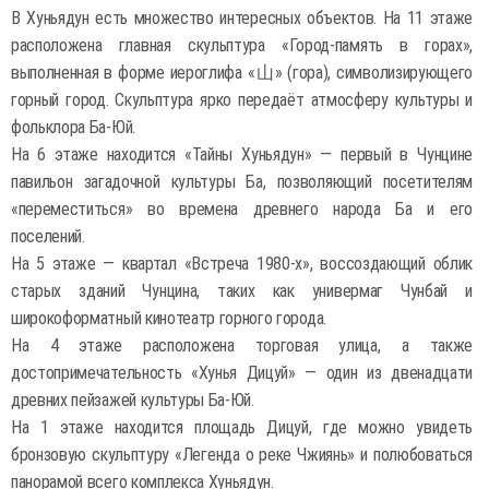
В Хуньядун есть множество интересных объектов. На 11 этаже
расположена главная скульптура «Город-память в горах»,
выполненная в форме иероглифа «山» (гора), символизирующего
горный город. Скульптура ярко передаёт атмосферу культуры и
фольклора Ба-Юй.
На 6 этаже находится «Тайны Хуньядун» — первый в Чунцине
павильон загадочной культуры Ба, позволяющий посетителям
«переместиться» во времена древнего народа Ба и его
поселений.
На 5 этаже — квартал «Встреча 1980-х», воссоздающий облик
старых зданий Чунцина, таких как универмаг Чунбай и
широкоформатный кинотеатр горного города.
На 4 этаже расположена торговая улица, а также
достопримечательность «Хунья Дицуй» — один из двенадцати
древних пейзажей культуры Ба-Юй.
На 1 этаже находится площадь Дицуй, где можно увидеть
бронзовую скульптуру «Легенда о реке Чжиянь» и полюбоваться
панорамой всего комплекса Хуньядун.