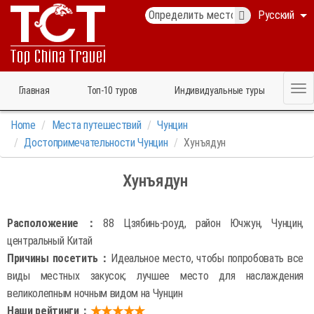
Русский
Главная
Топ‑10 туров
Индивидуальные туры
Home
Места путешествий
Чунцин
Достопримечательности Чунцин
Хунъядун
Хунъядун
Расположение：
88 Цзябинь-роуд, район Ючжун, Чунцин,
центральный Китай
Причины посетить：
Идеальное место, чтобы попробовать все
виды местных закусок; лучшее место для наслаждения
великолепным ночным видом на Чунцин
Наши рейтинги：
★★★★★