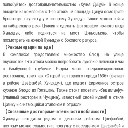
полюбуйтесь достопримечательностью «Хунья Дицуй». В конце
выйдите из комплекса с 1-го этажа, на площади Дицуй осмотрите
бронзовую скульптуру и панораму Хуньядун. Также можно пойти
на набережную реки Цзялин и сделать фотографии ночного вида
Хуньядун, либо подняться на мост Цяньсымэнь, чтобы
посмотреть на ночной Хуньядун с бокового ракурса.
【Рекомендации по еде】
В комплексе представлено множество блюд. На улице
вкусностей 1-го этажа можно попробовать луковые лепёшки и чай
в бамбуковой трубочке. Рядом много специализированных
ресторанов, таких как «Старый зал горного города·1636» (филиал
в районе Цзефанбэй, Хуньядун), где подают фирменное острое
куриное блюдо из Гэлэшань. Также стоит посетить «Янцзилунфу»
(главный ресторан в Чунцине), известный своей кухней в стиле
Цзянху и считающийся эталоном в отрасли.
【Связанные достопримечательности поблизости】
Хуньядун находится рядом с деловым районом Цзефанбэй,
поэтому можно совместить прогулку с посещением Цзефанбэй и