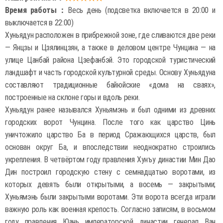
Время работы：
Весь день (подсветка включается в 20:00 и
выключается в 22:00)
Хуньядун расположен в прибрежной зоне, где сливаются две реки
— Янцзы и Цзялинцзян, а также в деловом центре Чунцина — на
улице Цанбай района Цзефанбэй. Это городской туристический
ландшафт и часть городской культурной среды. Основу Хуньядуна
составляют традиционные байюйские «дома на сваях»,
построенные на склоне горы и вдоль реки.
Хуньядун ранее назывался Хуньямэнь и был одними из древних
городских ворот Чунцина. После того как царство Цинь
уничтожило царство Ба в период Сражающихся царств, был
основан округ Ба, и впоследствии неоднократно строились
укрепления. В четвёртом году правления Хунъу династии Мин Дао
Дин построил городскую стену с семнадцатью воротами, из
которых девять были открытыми, а восемь — закрытыми;
Хуньямэнь были закрытыми воротами. Эти ворота всегда играли
важную роль как военная крепость. Согласно записям, в восьмом
году правления Юань императорской династии генерал Ван