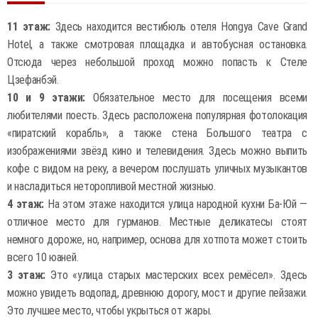
11 этаж:
Здесь находится вестибюль отеля Hongya Cave Grand
Hotel, а также смотровая площадка и автобусная остановка.
Отсюда через небольшой проход можно попасть к Стеле
Цзефанбэй.
10 и 9 этажи:
Обязательное место для посещения всеми
любителями поесть. Здесь расположена популярная фотолокация
«пиратский корабль», а также стена Большого театра с
изображениями звёзд кино и телевидения. Здесь можно выпить
кофе с видом на реку, а вечером послушать уличных музыкантов
и насладиться неторопливой местной жизнью.
4 этаж:
На этом этаже находится улица народной кухни Ба-Юй —
отличное место для гурманов. Местные деликатесы стоят
немного дороже, но, например, основа для хотпота может стоить
всего 10 юаней.
3 этаж:
Это «улица старых мастерских всех ремёсел». Здесь
можно увидеть водопад, древнюю дорогу, мост и другие пейзажи.
Это лучшее место, чтобы укрыться от жары.