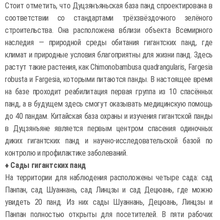
Стоит отметить, что Дуцзянъяньская база панд спроектирована в
соответствии со стандартами трёхзвёздочного зелёного
строительства. Она расположена вблизи объекта Всемирного
наследия — природной среды обитания гигантских панд, где
климат и природные условия благоприятны для жизни панд. Здесь
растут такие растения, как Chimonobambusa quadrangularis, Fargesia
robusta и Fargesia, которыми питаются панды. В настоящее время
на базе проходит реабилитация первая группа из 10 спасённых
панд, а в будущем здесь смогут оказывать медицинскую помощь
до 40 пандам. Китайская база охраны и изучения гигантской панды
в Дуцзянъяне является первым центром спасения одиночных
диких гигантских панд и научно-исследовательской базой по
контролю и профилактике заболеваний.
♦ Сады гигантских панд
На территории для наблюдения расположены четыре сада: сад
Панпан, сад Шуаннань, сад Линцзы и сад Децюань, где можно
увидеть 20 панд. Из них сады Шуаннань, Децюань, Линцзы и
Панпан полностью открыты для посетителей. В пяти рабочих