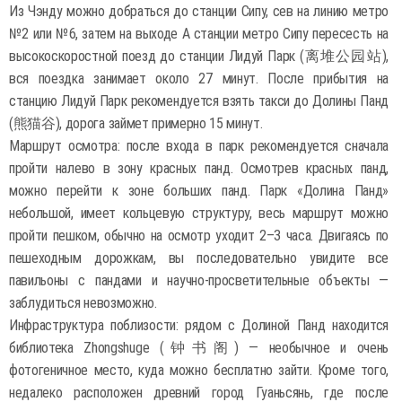
Из Чэнду можно добраться до станции Сипу, сев на линию метро
№2 или №6, затем на выходе A станции метро Сипу пересесть на
высокоскоростной поезд до станции Лидуй Парк (离堆公园站),
вся поездка занимает около 27 минут. После прибытия на
станцию Лидуй Парк рекомендуется взять такси до Долины Панд
(熊猫谷), дорога займет примерно 15 минут.
Маршрут осмотра: после входа в парк рекомендуется сначала
пройти налево в зону красных панд. Осмотрев красных панд,
можно перейти к зоне больших панд. Парк «Долина Панд»
небольшой, имеет кольцевую структуру, весь маршрут можно
пройти пешком, обычно на осмотр уходит 2–3 часа. Двигаясь по
пешеходным дорожкам, вы последовательно увидите все
павильоны с пандами и научно-просветительные объекты —
заблудиться невозможно.
Инфраструктура поблизости: рядом с Долиной Панд находится
библиотека Zhongshuge (钟书阁) — необычное и очень
фотогеничное место, куда можно бесплатно зайти. Кроме того,
недалеко расположен древний город Гуаньсянь, где после