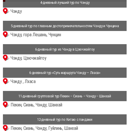
4-дневный лучший тур по Чэнду
Чэнду
5-дневный тур по главным достопримечательностям Чэнду и Чунцина
Чэнду, гора Лешань, Чунцин
6-дневный тур из Чэнду в Цзючжайгоу
Чэнду, Цзючжайгоу
6-дневный тур «Суть маршрута Чэнду — Лхаса»
Чэнду , Лхаса
11-дневный групповой тур Пекин – Сиань – Чэнду – Шанхай
Пекин, Сиань, Чэнду, Шанхай
12-дневный тур по Китаю с пандами
Пекин, Сиань, Чэнду, Гуйлинь, Шанхай