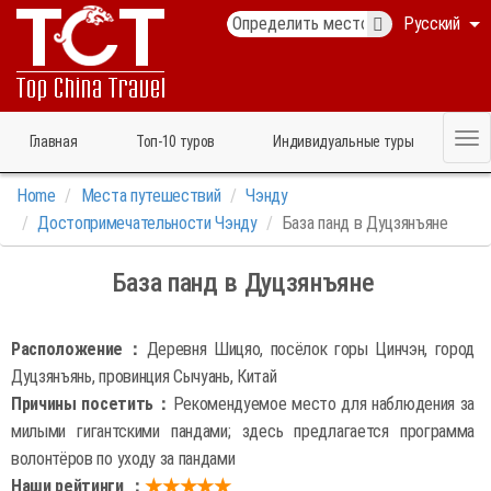
Русский
Главная
Топ‑10 туров
Индивидуальные туры
Home
Места путешествий
Чэнду
Достопримечательности Чэнду
База панд в Дуцзянъяне
База панд в Дуцзянъяне
Расположение：
Деревня Шицяо, посёлок горы Цинчэн, город
Дуцзянъянь, провинция Сычуань, Китай
Причины посетить：
Рекомендуемое место для наблюдения за
милыми гигантскими пандами; здесь предлагается программа
волонтёров по уходу за пандами
Наши рейтинги ：
★★★★★