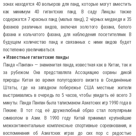
зонах находятся 40 вольеров для панд, которые могут вместить
как минимум 40 гигантских панд. В саду Линцзы также
содержатся 7 красных панд (малых панд), 2 чёрных медведя и 35
фазанов различных видов, включая золотого фазана, белого
фазана и кольчатого фазана, для наблюдения посетителями. В
будущем количество панд и связанных с ними видов будет
постепенно увеличиваться.
♦ Известные гигантские панды
Панда «Панпан» — знаменитая панда, известная как в Китае, так и
за рубежом. Она представляла Ассоциацию охраны дикой
природы Китая во время полугодового визита в Соединённые
Штаты, где на западном побережье США местные жители
выстраивались в очередь по 5 часов, чтобы увидеть её всего 3
минуты. Панда Панпан была талисманом Азиатских игр 1990 года в
Пекине. В тот год её дружелюбный образ стал популярным
символом в Азии. В 1990 году Китай принимал крупнейшие
межконтинентальные комплексные спортивные соревнования, и
воспоминания об Азиатских играх до сих пор с радостью