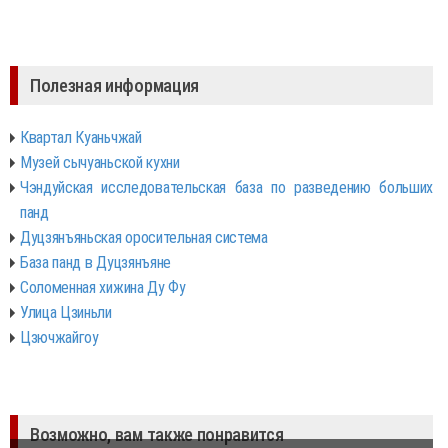
Полезная информация
Квартал Куаньчжай
Музей сычуаньской кухни
Чэндуйская исследовательская база по разведению больших
панд
Дуцзянъяньская оросительная система
База панд в Дуцзянъяне
Соломенная хижина Ду Фу
Улица Цзиньли
Цзючжайгоу
Возможно, вам также понравится