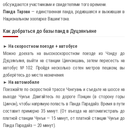
обсуждаются участниками и свидетелями того времени.
Панда Тарзан
— единственная панда, родившаяся и выжившая в
Национальном зоопарке Вашингтона.
Как добраться до базы панд в Дуцзянъяне
► На скоростном поезде + автобусе
Можно доехать на высокоскоростном поезде из Чэнду до
Дуцзянъяня, выйти на станции Цинчэншань, затем пересесть на
автобус №102. Пройдя несколько сотен метров пешком, вы
доберётесь до места назначения.
► На автомобиле
Поезжайте по скоростной трассе Чэнгуань и съедьте на шоссе на
выходе Чунъи. Двигайтесь по дороге Пэнцин (в сторону горы
Цинчэн), чтобы напрямую попасть в Панда Парадайз. Время в пути
составит примерно 35 минут. (От въезда на автомагистраль до
платной станции Чунъи — 15 минут, от платной станции Чунъи до
Панда Парадайз — 20 минут).