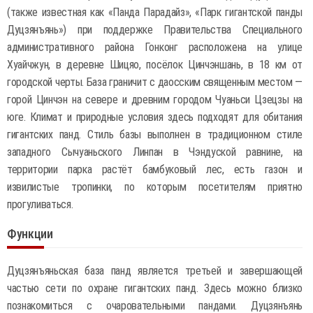
(также известная как «Панда Парадайз», «Парк гигантской панды
Дуцзянъянь») при поддержке Правительства Специального
административного района Гонконг расположена на улице
Хуайчжун, в деревне Шицяо, посёлок Цинчэншань, в 18 км от
городской черты. База граничит с даосским священным местом —
горой Цинчэн на севере и древним городом Чуаньси Цзецзы на
юге. Климат и природные условия здесь подходят для обитания
гигантских панд. Стиль базы выполнен в традиционном стиле
западного Сычуаньского Линпан в Чэндуской равнине, на
территории парка растёт бамбуковый лес, есть газон и
извилистые тропинки, по которым посетителям приятно
прогуливаться.
Функции
Дуцзянъяньская база панд является третьей и завершающей
частью сети по охране гигантских панд. Здесь можно близко
познакомиться с очаровательными пандами. Дуцзянъянь