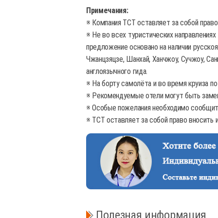
Примечания:
※ Компания TCT оставляет за собой право
※ Не во всех туристических направлениях
предложение основано на наличии русскоязы
Чжанцзяцзе, Шанхай, Ханчжоу, Сучжоу, Сань
англоязычного гида.
※ На борту самолёта и во время круиза по
※ Рекомендуемые отели могут быть замен
※ Особые пожелания необходимо сообщить
※ TCT оставляет за собой право вносить
Полезная информация