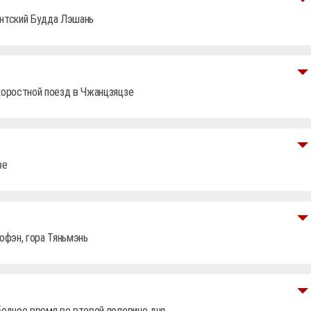
гантский Будда Лэшань
коростной поезд в Чжанцзяцзе
зе
офэн, гора Тяньмэнь
бодное время во второй половине дня