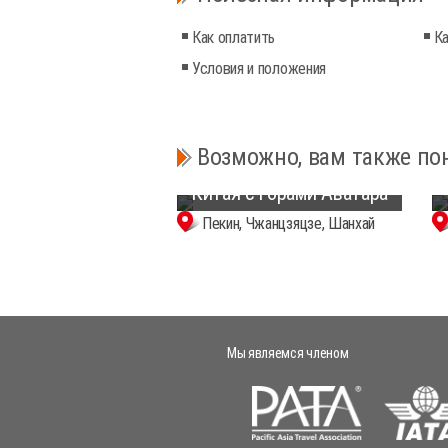
Как оплатить
Ка
Условия и положения
7-дневный тур по
основным
Возможно, вам также по
достопримечательностям
Китая с горами Аватара
Пекин, Чжанцзяцзе, Шанхай
Мы являемся членом