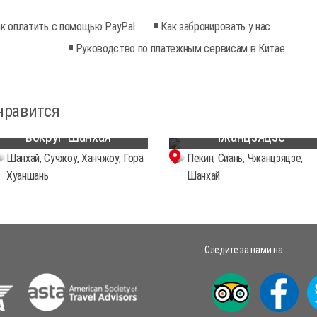
к оплатить с помощью PayPal
Как забронировать у нас
Руководство по платежным сервисам в Китае
9-дневное путешествие
11-дневный тур по
нравится
по лучшим пейзажам
живописным местам
вокруг Шанхая
Чжанцзяцзе
Шанхай, Сучжоу, Ханчжоу, Гора
Пекин, Сиань, Чжанцзяцзе,
Хуаншань
Шанхай
Следите за нами на