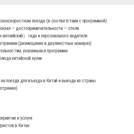
ысокоскоростном поезде (в соответствии с программой)
вокзал — достопримечательности — отели
и английский） гида и персонального водителя
втраками (размещение в двухместных номерах)
ельностям, указанным в программе
блюда китайской кухни
на поезда для въезда в Китай и выезда из страны
мотрению)
приятия и услуги
уристов в Китае