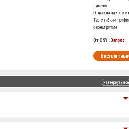
Гуйлиня
Отдых на чистом и
Тур с гибким граф
своем ритме
От CNY :
Запрос
Бесплатный
Развернуть всё