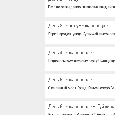
База по разведению гигантских панд, ги
День 3
Чэнду–Чжанцзяцзе
Парк Народов, улица Куанчжай, высокос
День 4
Чжанцзяцзе
Национальному лесному парку Чжанцзяц
День 5
Чжанцзяцзе
Стеклянный мост Гранд-Каньон, озеро Ба
День 6
Чжанцзяцзе – Гуйлинь
Высокоскоростной поезд в Гуйлинь, сво