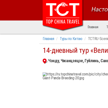
Главная
Т
Главная
Туры по Китаю
TCTRU-Sceni
14-дневный тур «Вел
Чэнду, Чжанцзяцзе, Гуйлинь, Сан