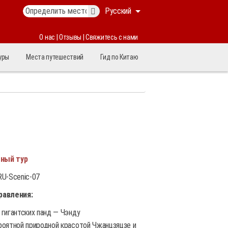
Русский
О нас
|
Отзывы
|
Свяжитесь с нами
уры
Места путешествий
Гид по Китаю
ный тур
U-Scenic-07
равления:
гигантских панд — Чэнду
оятной природной красотой Чжанцзяцзе и