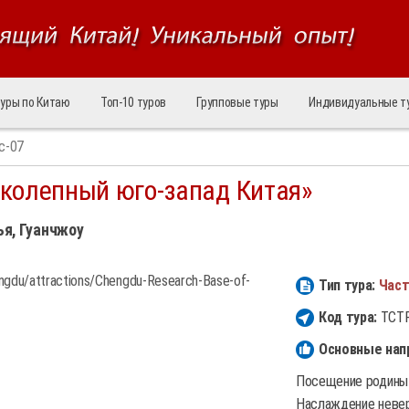
уры по Китаю
Топ‑10 туров
Групповые туры
Индивидуальные т
c-07
иколепный юго-запад Китая»
ья, Гуанчжоу
Тип тура:
Част
Код тура:
TCTR
Основные нап
Посещение родины 
Наслаждение невер