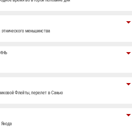
я этнического меньшинства
инь
никовой Флейты, перелет в Санью
 Янода