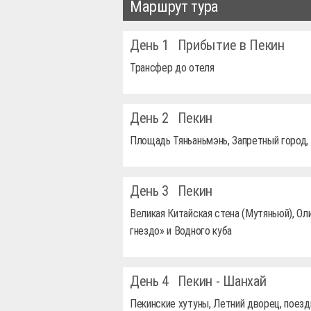
Маршрут тура
День 1
Прибытие в Пекин
Трансфер до отеля
День 2
Пекин
Площадь Тяньаньмэнь, Запретный город,
День 3
Пекин
Великая Китайская стена (Мутяньюй), О
гнездо» и Водного куба
День 4
Пекин - Шанхай
Пекинские хутуны, Летний дворец, поез