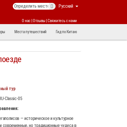
Русский
О нас
|
Отзывы
|
Свяжитесь с нами
уры
Места путешествий
Гид по Китаю
поезде
ный тур
U-Classic-05
равления:
гаполисов — историческое и культурное
 и современные, но традиционные чудеса в