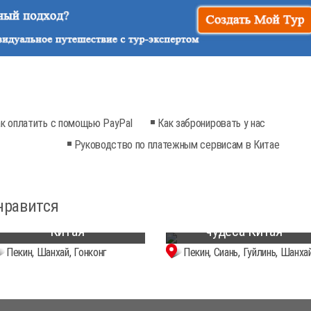
к оплатить с помощью PayPal
Как забронировать у нас
Руководство по платежным сервисам в Китае
8-дневное лучшее
путешествие по
11-дневное путешествие
нравится
крупнейшим городам
чтобы открыть для себ
Китая
чудеса Китая
Пекин, Шанхай, Гонконг
Пекин, Сиань, Гуйлинь, Шанха