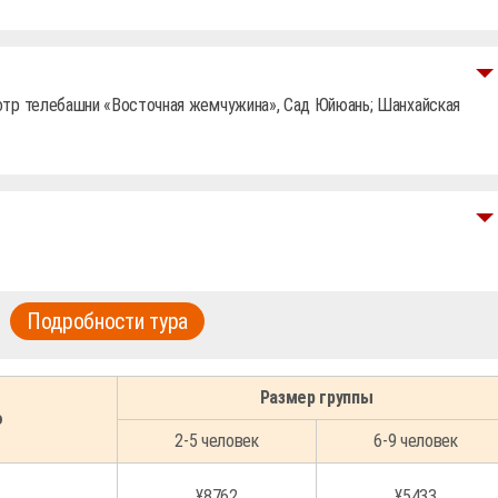
тр телебашни «Восточная жемчужина», Сад Юйюань; Шанхайская
Подробности тура
Размер группы
ю
2-5 человек
6-9 человек
¥8762
¥5433