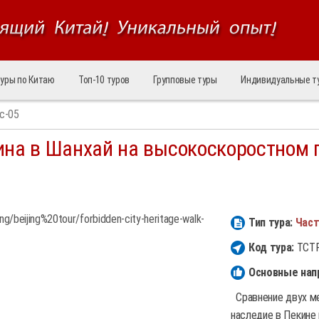
уры по Китаю
Топ‑10 туров
Групповые туры
Индивидуальные т
c-05
ина в Шанхай на высокоскоростном 
Тип тура:
Част
Код тура:
TCTR
Основные нап
Сравнение двух ме
наследие в Пекине