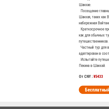
Шанхае.
Посещение главны
Шанхая, таких как 
набережная Вайтан
Краткосрочное пре
как для обычных ту
путешественников.
Частный тур для в
адаптирован в соо
Испытайте путеше
Пекина в Шанхай.
От CNY :
¥5433
Бесплатный