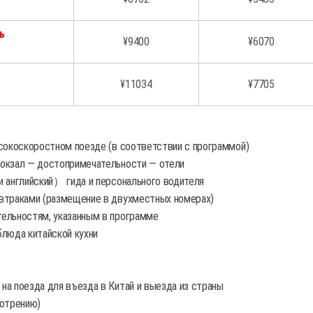
ь
¥9400
¥6070
¥11034
¥7705
ысокоскоростном поезде (в соответствии с программой)
вокзал — достопримечательности — отели
и английский） гида и персонального водителя
втраками (размещение в двухместных номерах)
ельностям, указанным в программе
блюда китайской кухни
на поезда для въезда в Китай и выезда из страны
мотрению)