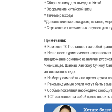
* Сборы за визу для въезда в Китай
* Оформление китайской визы
* Личные расходы
*Дополнительные экскурсии, питание, меро
* Страховка от несчастных случаев для т
Примечания:
※ Компания TCT оставляет за собой право
※ Не во всех туристических направлениях
предложение основано на наличии русскоязы
Чжанцзяцзе, Шанхай, Ханчжоу, Сучжоу, Сань
англоязычного гида.
※ На борту самолёта и во время круиза по
※ Рекомендуемые отели могут быть замен
※ Особые пожелания необходимо сообщить
※ TCT оставляет за собой право вносить