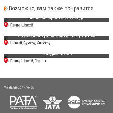
Возможно, вам также понравится
6-дневный тур из Пекина в Шанхай на
высокоскоростном поезде
Пекин, Шанхай
7-дневный тур по Восточному Китаю
Шанхай, Сучжоу, Ханчжоу
8-дневное лучшее путешествие по крупнейшим
городам Китая
Пекин, Шанхай, Гонконг
Мы являемся членом