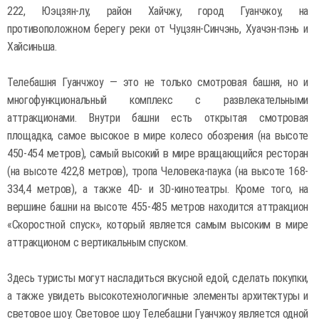
222, Юэцзян-лу, район Хайчжу, город Гуанчжоу, на
противоположном берегу реки от Чуцзян-Синчэнь, Хуачэн-пэнь и
Хайсиньша.
Телебашня Гуанчжоу — это не только смотровая башня, но и
многофункциональный комплекс с развлекательными
аттракционами. Внутри башни есть открытая смотровая
площадка, самое высокое в мире колесо обозрения (на высоте
450-454 метров), самый высокий в мире вращающийся ресторан
(на высоте 422,8 метров), тропа Человека-паука (на высоте 168-
334,4 метров), а также 4D- и 3D-кинотеатры. Кроме того, на
вершине башни на высоте 455-485 метров находится аттракцион
«Скоростной спуск», который является самым высоким в мире
аттракционом с вертикальным спуском.
Здесь туристы могут насладиться вкусной едой, сделать покупки,
а также увидеть высокотехнологичные элементы архитектуры и
световое шоу. Световое шоу Телебашни Гуанчжоу является одной