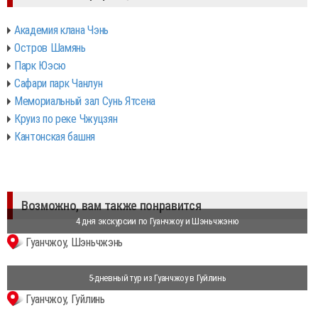
Академия клана Чэнь
Остров Шамянь
Парк Юэсю
Сафари парк Чанлун
Мемориальный зал Сунь Ятсена
Круиз по реке Чжуцзян
Кантонская башня
Возможно, вам также понравится
4 дня экскурсии по Гуанчжоу и Шэньчжэню
Гуанчжоу, Шэньчжэнь
5-дневный тур из Гуанчжоу в Гуйлинь
Гуанчжоу, Гуйлинь