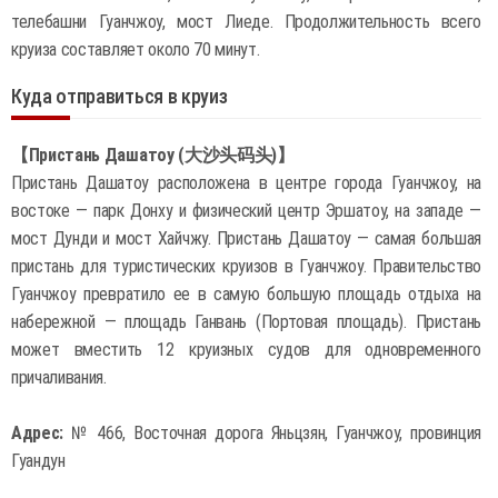
телебашни Гуанчжоу, мост Лиеде. Продолжительность всего
круиза составляет около 70 минут.
Куда отправиться в круиз
【Пристань Дашатоу (大沙头码头)】
Пристань Дашатоу расположена в центре города Гуанчжоу, на
востоке — парк Донху и физический центр Эршатоу, на западе —
мост Дунди и мост Хайчжу. Пристань Дашатоу — самая большая
пристань для туристических круизов в Гуанчжоу. Правительство
Гуанчжоу превратило ее в самую большую площадь отдыха на
набережной — площадь Ганвань (Портовая площадь). Пристань
может вместить 12 круизных судов для одновременного
причаливания.
Адрес:
№ 466, Восточная дорога Яньцзян, Гуанчжоу, провинция
Гуандун