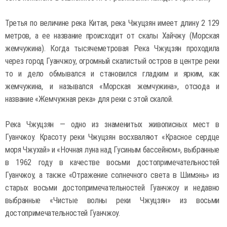
Третья по величине река Китая, река Чжуцзян имеет длину 2 129
метров, а ее название происходит от скалы Хайчжу (Морская
жемчужина). Когда тысячеметровая Река Чжуцзян проходила
через город Гуанчжоу, огромный скалистый остров в центре реки
то и дело обмывался и становился гладким и ярким, как
жемчужина, и назывался «Морская жемчужина», отсюда и
название «Жемчужная река» для реки с этой скалой.
Река Чжуцзян — одно из знаменитых живописных мест в
Гуанчжоу. Красоту реки Чжуцзян восхваляют «Красное сердце
моря Чжухай» и «Ночная луна над Гусиным бассейном», выбранные
в 1962 году в качестве восьми достопримечательностей
Гуанчжоу, а также «Отражение солнечного света в Шимэнь» из
старых восьми достопримечательностей Гуанчжоу и недавно
выбранные «Чистые волны реки Чжуцзян» из восьми
достопримечательностей Гуанчжоу.