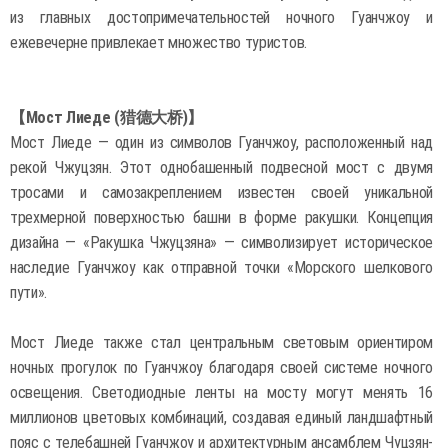
из главных достопримечательностей ночного Гуанчжоу и
ежевечерне привлекает множество туристов.
【Мост Лиеде (猎德大桥)】
Мост Лиеде — один из символов Гуанчжоу, расположенный над
рекой Чжуцзян. Этот однобашенный подвесной мост с двумя
тросами и самозакреплением известен своей уникальной
трехмерной поверхностью башни в форме ракушки. Концепция
дизайна — «Ракушка Чжуцзяна» — символизирует историческое
наследие Гуанчжоу как отправной точки «Морского шелкового
пути».
Мост Лиеде также стал центральным световым ориентиром
ночных прогулок по Гуанчжоу благодаря своей системе ночного
освещения. Светодиодные ленты на мосту могут менять 16
миллионов цветовых комбинаций, создавая единый ландшафтный
пояс с телебашней Гуанчжоу и архитектурным ансамблем Чуцзян-