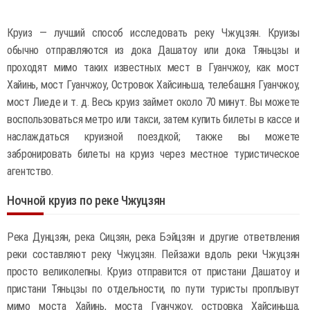
Круиз — лучший способ исследовать реку Чжуцзян. Круизы
обычно отправляются из дока Дашатоу или дока Тяньцзы и
проходят мимо таких известных мест в Гуанчжоу, как мост
Хайинь, мост Гуанчжоу, Островок Хайсиньша, телебашня Гуанчжоу,
мост Лиеде и т. д. Весь круиз займет около 70 минут. Вы можете
воспользоваться метро или такси, затем купить билеты в кассе и
наслаждаться круизной поездкой; также вы можете
забронировать билеты на круиз через местное туристическое
агентство.
Ночной круиз по реке Чжуцзян
Река Дунцзян, река Сицзян, река Бэйцзян и другие ответвления
реки составляют реку Чжуцзян. Пейзажи вдоль реки Чжуцзян
просто великолепны. Круиз отправится от пристани Дашатоу и
пристани Тяньцзы по отдельности, по пути туристы проплывут
мимо моста Хайинь, моста Гуанчжоу, островка Хайсиньша,