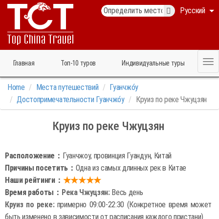
Русский
Главная
Топ‑10 туров
Индивидуальные туры
Home
Места путешествий
Гуанчжо́у
Достопримечательности Гуанчжо́у
Круиз по реке Чжуцзян
Круиз по реке Чжуцзян
Расположение：
Гуанчжоу, провинция Гуандун, Китай
Причины посетить：
Одна из самых длинных рек в Китае
Наши рейтинги：
★★★★★
Время работы：
Река Чжуцзян:
Весь день
Круиз по реке:
примерно 09:00-22:30 (Конкретное время может
быть изменено в зависимости от расписания каждого пристани)