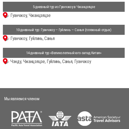
5-дневный тур из Гуанчжоу в Чжанцзяцзе
Гуанчжоу, Чжанцзяцзе
10-дневный тур: Гуанчжоу — Гуйлинь — Санья (пляжный отдых)
Гуанчжоу, Гуйлинь, Санья
14-дневный тур «Великолепный юго-запад Китая»
Чэнду, Чжанцзяцзе, Гуйлинь, Санья, Гуанчжоу
Мы являемся членом