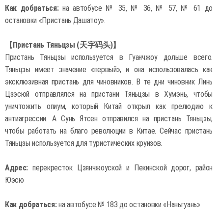
Как добраться:
на автобусе № 35, № 36, № 57, № 61 до
остановки «Пристань Дашатоу».
【Пристань Тяньцзы (天字码头)】
Пристань Тяньцзы используется в Гуанчжоу дольше всего.
Тяньцзы имеет значение «первый», и она использовалась как
эксклюзивная пристань для чиновников. В те дни чиновник Линь
Цзэсюй отправлялся на пристани Тяньцзы в Хумэнь, чтобы
уничтожить опиум, который Китай открыл как прелюдию к
антиагрессии. А Сунь Ятсен отправился на пристань Тяньцзы,
чтобы работать на благо революции в Китае. Сейчас пристань
Тяньцзы используется для туристических круизов.
Адрес:
перекресток Цзянчжоуской и Пекинской дорог, район
Юэсю
Как добраться:
на автобусе № 183 до остановки «Наньгуань»