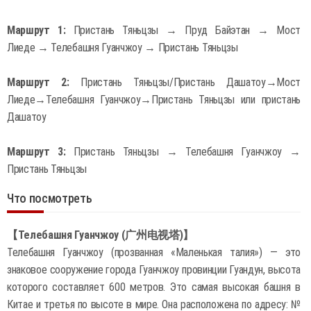
Маршрут 1:
Пристань Тяньцзы → Пруд Байэтан → Мост
Лиеде → Телебашня Гуанчжоу → Пристань Тяньцзы
Маршрут 2:
Пристань Тяньцзы/Пристань Дашатоу→Мост
Лиеде→Телебашня Гуанчжоу→Пристань Тяньцзы или пристань
Дашатоу
Маршрут 3:
Пристань Тяньцзы → Телебашня Гуанчжоу →
Пристань Тяньцзы
Что посмотреть
【Телебашня Гуанчжоу (广州电视塔)】
Телебашня Гуанчжоу (прозванная «Маленькая талия») — это
знаковое сооружение города Гуанчжоу провинции Гуандун, высота
которого составляет 600 метров. Это самая высокая башня в
Китае и третья по высоте в мире. Она расположена по адресу: №