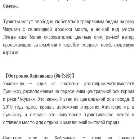
Синчэнь.
Туристы могут свободно любоваться прекрасным видом на реку
Чжуцзян с пешеходной дорожки моста, а ночной вид моста
Лиеде еще более очарователен: цветные огни, речной ветер,
проезжающие автомобили и корабли создают необыкновенную
картину.
【Островок Хайсиньша (海心沙)】
Хайсиньша — одна из знаковых достопримечательностей
Гуанчжоу, расположенная на пересечении центральной оси города
и реки Чжуцзян. Это важный узел на центральной оси города. В
2010 году здесь прошла церемония открытия Азиатских игр в
Гуанчжоу, а сегодня это популярное туристическое место и
отличное место для отдыха и развлечений жителей города.
Световое шоу на Хайсиньша — одна из главных