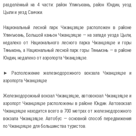
разделённый на 4 части: район Улинъюань, район Юндин, уезд
Цыли и уезд Санчжи.
Национальный лесной парк Чжанцзяцзе расположен в районе
Улинъюань, Большой каньон Чжанцзяцзе — на западе уезда Цыли,
недалеко от Национального лесного парка Чжанцзяцзе и горы
Тяньмэнь, а Национальный лесной парк горы Тяньмэнь — в районе
Юндин, недалеко от аэропорта Чжанцзяцзе.
► Расположение железнодорожного вокзала Чжанцзяцзе и
аэропорта Чжанцзяцзе
Железнодорожный вокзал Чжанцзяцзе, автовокзал Чжанцзяцзе и
аэропорт Чжанцзяцзе расположены в районе Юндин. Автовокзал
Чжанцзяцзе находится всего в 700 метрах от железнодорожного
вокзала Чжанцзяцзе. Автобус — основной способ передвижения
по Чжанцзяцзе для большинства туристов.