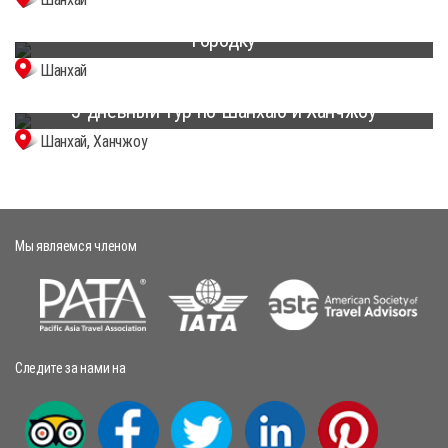
3-дневный лучший тур по Шанхаю и водному
городку
Шанхай
5-дневный тур по Шанхаю и Ханчжоу
Шанхай, Ханчжоу
Мы являемся членом
Следите за нами на