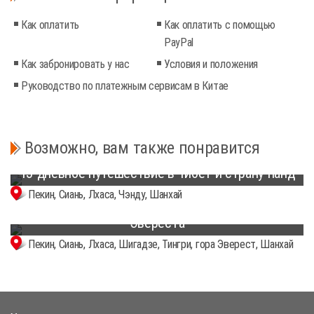
Как оплатить
Как оплатить с помощью
PayPal
Как забронировать у нас
Условия и положения
Руководство по платежным сервисам в Китае
Возможно, вам также понравится
13-дневное путешествие в Тибет и страну панд
Пекин, Сиань, Лхаса, Чэнду, Шанхай
15-дневная экспедиция в базовый лагерь
Эвереста
Пекин, Сиань, Лхаса, Шигадзе, Тингри, гора Эверест, Шанхай