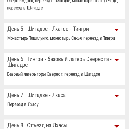
Озеро Ямдрок, переезд в Гьянгдзе, монастырь Пелкор Чёде,
переезд в Шигадзе
День 5
Шигадзе - Лхатсе - Тингри
Монастырь Ташилунпо, монастырь Сакья, переезд в Тингри
День 6
Тингри - базовый лагерь Эвереста -
Шигадзе
Базовый лагерь горы Эверест, переезд в Шигадзе
День 7
Шигадзе - Лхаса
Переезд в Лхасу
День 8
Отъезд из Лхасы