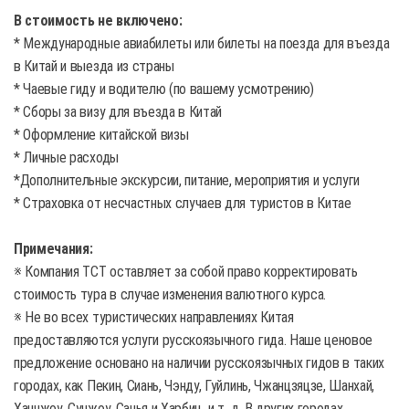
В стоимость не включено:
* Международные авиабилеты или билеты на поезда для въезда
в Китай и выезда из страны
* Чаевые гиду и водителю (по вашему усмотрению)
* Сборы за визу для въезда в Китай
* Оформление китайской визы
* Личные расходы
*Дополнительные экскурсии, питание, мероприятия и услуги
* Страховка от несчастных случаев для туристов в Китае
Примечания:
※ Компания TCT оставляет за собой право корректировать
стоимость тура в случае изменения валютного курса.
※ Не во всех туристических направлениях Китая
предоставляются услуги русскоязычного гида. Наше ценовое
предложение основано на наличии русскоязычных гидов в таких
городах, как Пекин, Сиань, Чэнду, Гуйлинь, Чжанцзяцзе, Шанхай,
Ханчжоу, Сучжоу, Санья и Харбин...и т. д. В других городах