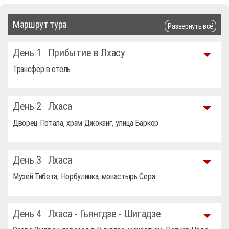
Маршрут тура
Развернуть всё
День 1
Прибытие в Лхасу
Трансфер в отель
День 2
Лхаса
Дворец Потала, храм Джоканг, улица Баркор
День 3
Лхаса
Музей Тибета, Норбулинка, монастырь Сера
День 4
Лхаса - Гьянгдзе - Шигадзе